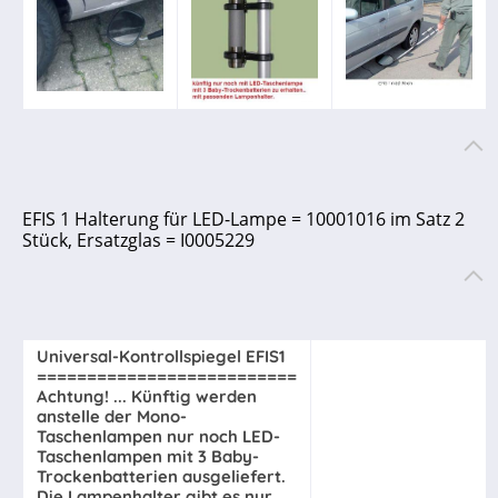
EFIS 1 Halterung für LED-Lampe = 10001016 im Satz 2
Stück, Ersatzglas = I0005229
Universal-Kontrollspiegel EFIS1
==========================
Achtung! ... Künftig werden
anstelle der Mono-
Taschenlampen nur noch LED-
Taschenlampen mit 3 Baby-
Trockenbatterien ausgeliefert.
Die Lampenhalter gibt es nur