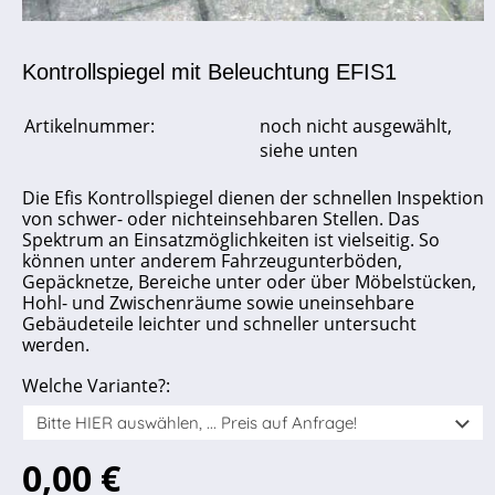
Kontrollspiegel mit Beleuchtung EFIS1
Artikelnummer:
noch nicht ausgewählt,
siehe unten
Die Efis Kontrollspiegel dienen der schnellen Inspektion
von schwer- oder nichteinsehbaren Stellen. Das
Spektrum an Einsatzmöglichkeiten ist vielseitig. So
können unter anderem Fahrzeugunterböden,
Gepäcknetze, Bereiche unter oder über Möbelstücken,
Hohl- und Zwischenräume sowie uneinsehbare
Gebäudeteile leichter und schneller untersucht
werden.
Welche Variante?:
0,00 €