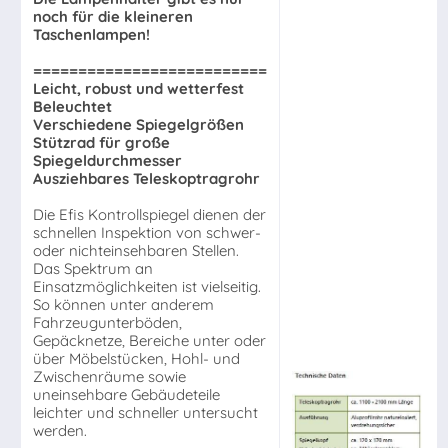
noch für die kleineren
Taschenlampen!
==========================
Leicht, robust und wetterfest
Beleuchtet
Verschiedene Spiegelgrößen
Stützrad für große
Spiegeldurchmesser
Ausziehbares Teleskoptragrohr
Die Efis Kontrollspiegel dienen der
schnellen Inspektion von schwer-
oder nichteinsehbaren Stellen.
Das Spektrum an
Einsatzmöglichkeiten ist vielseitig.
So können unter anderem
Fahrzeugunterböden,
Gepäcknetze, Bereiche unter oder
über Möbelstücken, Hohl- und
Zwischenräume sowie
uneinsehbare Gebäudeteile
leichter und schneller untersucht
werden.