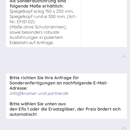
Als Sonderausführung sind
folgende Maße erhältlich:
Spiegelkopf eckig 150 x 250 mm,
Spiegelkopf rund ø 300 mm, (Art.-
Nr.: EFIS1 02)
(Maße ohne Schutzrahmen),
sowie besonders robuste
Ausführungen in poliertem
Edelstahl auf Anfrage.
Bitte richten Sie Ihre Anfrage für
Sonderanfertigungen an nachfolgende E-Mail-
Adresse:
info@kramer-und-partner.de
.
Bitte wählen Sie unten aus:
den Efis 1 oder die Ersatzgläser, der Preis ändert sich
automatisch!