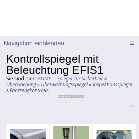
Navigation einblenden
Kontrollspiegel mit
Beleuchtung EFIS1
Sie sind hier:
HOME ... Spiegel zur Sicherheit &
Überwachung
»
Überwachungsspiegel
»
Inspektionsspiegel
z.Fahrzeugkontrolle